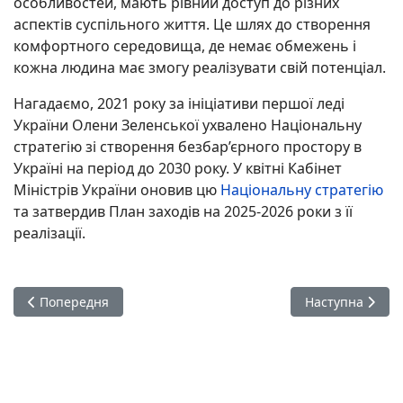
особливостей, мають рівний доступ до різних
аспектів суспільного життя. Це шлях до створення
комфортного середовища, де немає обмежень і
кожна людина має змогу реалізувати свій потенціал.
Нагадаємо, 2021 року за ініціативи першої леді
України Олени Зеленської ухвалено Національну
стратегію зі створення безбар’єрного простору в
Україні на період до 2030 року. У квітні Кабінет
Міністрів України оновив цю
Національну стратегію
та затвердив План заходів на 2025-2026 роки з її
реалізації.
Попередня стаття: Україна має важливий історичний фундам
Наступна стаття
Попередня
Наступна