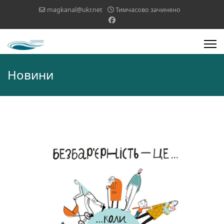
magkanal@ukr.net
Тимчасово зачинено
Новини