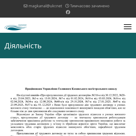
magkanal@ukr.net
Тимчасово зачинено
Діяльність