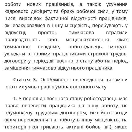
роботи нових працівників, а також усунення
кадрового дефіциту та браку робочої сили, у тому
числі внаслідок фактичної відсутності працівників,
які евакуювалися в іншу місцевість, перебувають у
відпустці, простої, тимчасово втратили
працездатність або місцезнаходження яких
тимчасово невідоме, роботодавець можуть
укладати з новими працівниками строкові трудові
договори у період дії воєнного стану або на період
заміщення тимчасово відсутнього працівника.
Стаття 3.
Особливості переведення та зміни
істотних умов праці в умовах воєнного часу
1. У період дії воєнного стану роботодавець має
право перевести працівника на іншу роботу, не
обумовлену трудовим договором, без його згоди
(крім переведення на роботу в іншу місцевість, на
території якої тривають активні бойові дії), якщо