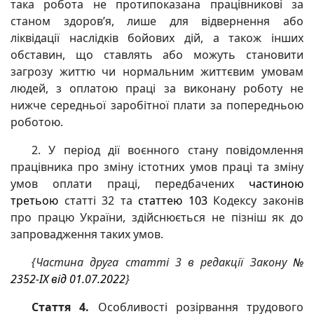
така робота не протипоказана працівникові за
станом здоров’я, лише для відвернення або
ліквідації наслідків бойових дій, а також інших
обставин, що ставлять або можуть становити
загрозу життю чи нормальним життєвим умовам
людей, з оплатою праці за виконану роботу не
нижче середньої заробітної плати за попередньою
роботою.
2. У період дії воєнного стану повідомлення
працівника про зміну істотних умов праці та зміну
умов оплати праці, передбачених
частиною
третьою
статті 32 та
статтею 103
Кодексу законів
про працю України, здійснюється не пізніш як до
запровадження таких умов.
{Частина друга статті 3 в редакції Закону
№
2352-IX від 01.07.2022
}
Стаття 4.
Особливості розірвання трудового