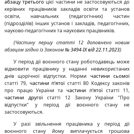
абзацу третього
цієї частини не застосовуються до
керівних працівників закладів освіти та установ
освіти, навчальних (педагогічних) частин
(підрозділів) інших установ і закладів, педагогічних,
науково-педагогічних та наукових працівників.
{Частину першу статті 12 доповнено новим
абзацом згідно із Законом
№ 3494-IX від 22.11.2023
}
У період дії воєнного стану роботодавець може
відмовити працівнику у наданні невикористаних
днів щорічної відпустки. Норми
частини сьомої
статті 79,
частини п’ятої
статті 80 Кодексу законів
про працю України та
частини п’ятої
статті 11,
частини другої
статті 12 Закону України "Про
відпустки" у період дії воєнного стану не
застосовуються.
У разі звільнення працівника у період дії
воєнного стану йому виплачується грошова