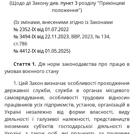
{Щодо дії Закону див.
пункт 3
розділу "Прикінцеві
положення"}
{Із змінами, внесеними згідно із Законами
№ 2352-IX від 01.07.2022
№ 3494-IX від 22.11.2023
, ВВР, 2023, № 134,
ст.786
№ 4412-IX від 01.05.2025
}
Стаття 1.
Дія норм законодавства про працю в
умовах воєнного стану
1. Цей Закон визначає особливості проходження
державної служби, служби в органах місцевого
самоврядування, особливості трудових відносин
працівників усіх підприємств, установ, організацій в
Україні незалежно від форми власності, виду
діяльності і галузевої належності, представництв
іноземних суб’єктів господарської діяльності в
Україні, а також осіб, які працюють за трудовим