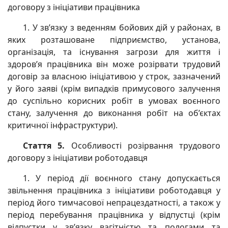
договору з ініціативи працівника
1. У зв’язку з веденням бойових дій у районах, в
яких розташоване підприємство, установа,
організація, та існування загрози для життя і
здоров’я працівника він може розірвати трудовий
договір за власною ініціативою у строк, зазначений
у його заяві (крім випадків примусового залучення
до суспільно корисних робіт в умовах воєнного
стану, залучення до виконання робіт на об’єктах
критичної інфраструктури).
Стаття 5.
Особливості розірвання трудового
договору з ініціативи роботодавця
1. У період дії воєнного стану допускається
звільнення працівника з ініціативи роботодавця у
період його тимчасової непрацездатності, а також у
період перебування працівника у відпустці (крім
відпустки у зв’язку вагітністю та пологами та