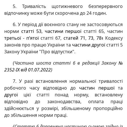
5. Тривалість щотижневого безперервного
відпочинку може бути скорочена до 24 годин.
6. У період дії воєнного стану не застосовуються
норми
статті 53
,
частини першої
статті 65, частин
третьої - п’ятої
статті 67,
статей 71
,
73
,
78
Кодексу
1
законів про працю України та
частини другої
статті 5
Закону України "Про відпустки".
{Частина шоста статті 6 в редакції Закону
№
2352-IX від 01.07.2022
}
7. У разі встановлення нормальної тривалості
робочого часу відповідно до
частин першої
та
другої
цієї статті понад норму, встановлену
відповідно до законодавства, оплата праці
здійснюється у розмірі, збільшеному пропорційно
до збільшення норми праці.
{Статтю 6 доповнено частиною сьомою згідно із