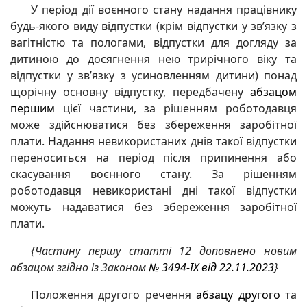
У період дії воєнного стану надання працівнику
будь-якого виду відпустки (крім відпустки у зв’язку з
вагітністю та пологами, відпустки для догляду за
дитиною до досягнення нею трирічного віку та
відпустки у зв’язку з усиновленням дитини) понад
щорічну основну відпустку, передбачену
абзацом
першим
цієї частини, за рішенням роботодавця
може здійснюватися без збереження заробітної
плати. Надання невикористаних днів такої відпустки
переноситься на період після припинення або
скасування воєнного стану. За рішенням
роботодавця невикористані дні такої відпустки
можуть надаватися без збереження заробітної
плати.
{Частину першу статті 12 доповнено новим
абзацом згідно із Законом
№ 3494-IX від 22.11.2023
}
Положення другого речення
абзацу другого
та