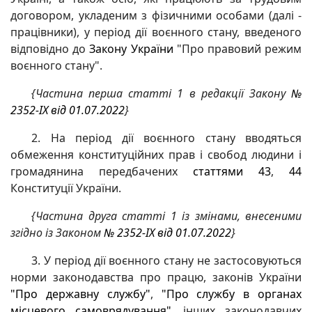
договором, укладеним з фізичними особами (далі -
працівники), у період дії воєнного стану, введеного
відповідно до
Закону України
"Про правовий режим
воєнного стану".
{Частина перша статті 1 в редакції Закону
№
2352-IX від 01.07.2022
}
2. На період дії воєнного стану вводяться
обмеження конституційних прав і свобод людини і
громадянина передбачених
статтями 43
,
44
Конституції України.
{Частина друга статті 1 із змінами, внесеними
згідно із Законом
№ 2352-IX від 01.07.2022
}
3. У період дії воєнного стану не застосовуються
норми законодавства про працю, законів України
"Про державну службу"
,
"Про службу в органах
місцевого самоврядування"
, інших законодавчих