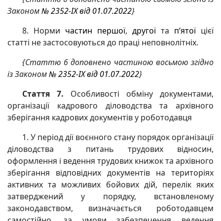
Законом
№ 2352-IX від 01.07.2022
}
8. Норми
частин першої
,
другої
та
п’ятої
цієї
статті не застосовуються до праці неповнолітніх.
{Статтю 6 доповнено частиною восьмою згідно
із Законом
№ 2352-IX від 01.07.2022
}
Стаття 7.
Особливості обміну документами,
організації кадрового діловодства та архівного
зберігання кадрових документів у роботодавця
1. У період дії воєнного стану порядок організації
діловодства з питань трудових відносин,
оформлення і ведення трудових книжок та архівного
зберігання відповідних документів на територіях
активних та можливих бойових дій, перелік яких
затверджений у порядку, встановленому
законодавством, визначається роботодавцем
самостійно, за умови забезпечення ведення