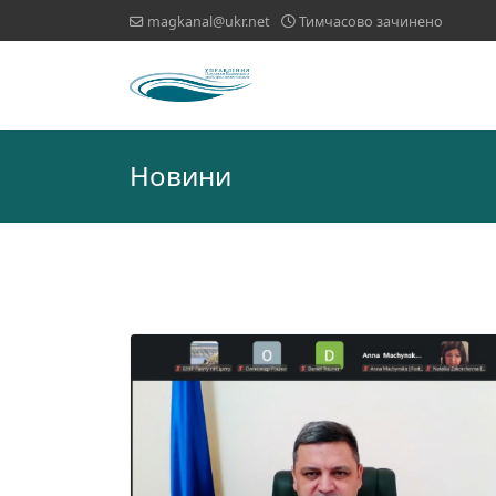
magkanal@ukr.net
Тимчасово зачинено
Новини