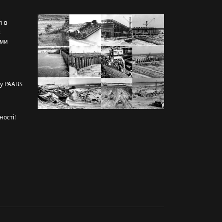
і в
х
рми
ту PAABS
ності!