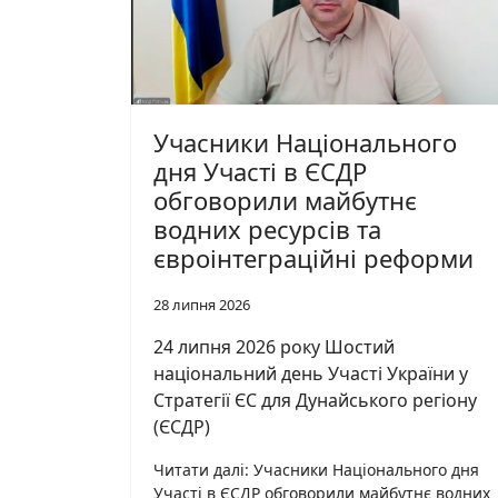
Учасники Національного
дня Участі в ЄСДР
обговорили майбутнє
водних ресурсів та
євроінтеграційні реформи
28 липня 2026
24 липня 2026 року Шостий
національний день Участі України у
Стратегії ЄС для Дунайського регіону
(ЄСДР)
Читати далі: Учасники Національного дня
Участі в ЄСДР обговорили майбутнє водних