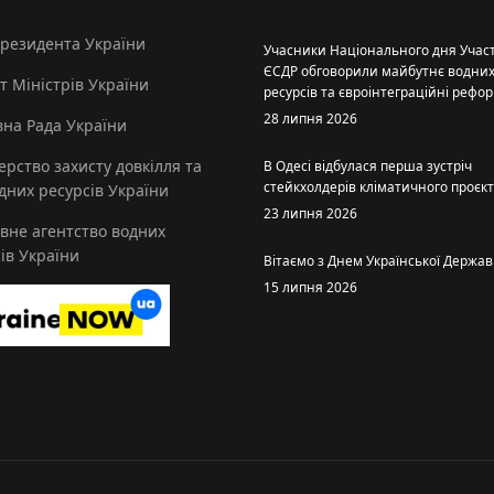
Президента України
Учасники Національного дня Участ
ЄСДР обговорили майбутнє водни
т Міністрів України
ресурсів та євроінтеграційні рефо
28 липня 2026
на Рада України
ерство захисту довкілля та
В Одесі відбулася перша зустріч
стейкхолдерів кліматичного проєк
них ресурсів України
23 липня 2026
вне агентство водних
ів України
Вітаємо з Днем Української Держав
15 липня 2026