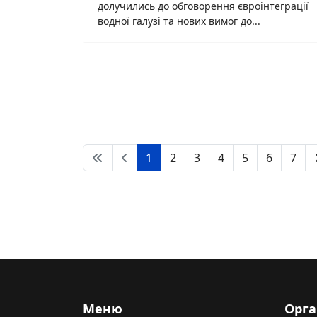
долучились до обговорення євроінтеграції
водної галузі та нових вимог до...
1
2
3
4
5
6
7
Меню
Орга