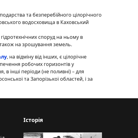
сподарства та безперебійного цілорічного
ховського водосховища в Каховський
х гідротехнічних споруд на ньому в
а також на зрошування земель.
алу
, на відміну від інших, є цілорічне
зпечення робочих горизонтів у
 в інші періоди (не поливні) – для
онської та Запорізької областей, і за
Історія
і в