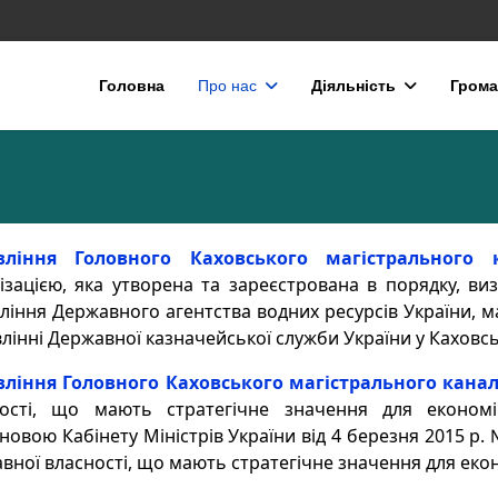
Головна
Про нас
Діяльність
Грома
вління Головного Каховського магістрального 
ізацією, яка утворена та зареєстрована в порядку, в
ління Державного агентства водних ресурсів України, ма
лінні Державної казначейської служби України у Каховсь
вління Головного Каховського магістрального кана
ності, що мають стратегічне значення для економі
новою Кабінету Міністрів України від 4 березня 2015 р.
вної власності, що мають стратегічне значення для еко