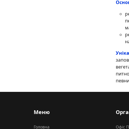
Осно
р
п
м
р
н
Унік
запов
вегет
питно
певни
Меню
Орга
Головна
Офіс 