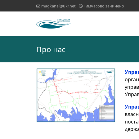
magkanal@ukr.net
Тимчасово зачинено
Про нас
Упра
орган
управ
Управ
Упра
влас
поста
держа