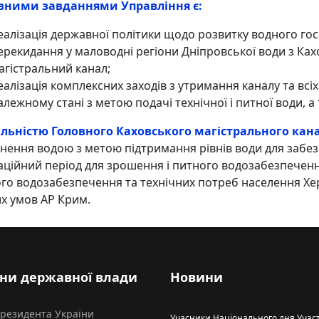
вними завданнями Управління є:
еалізація державної політики щодо розвитку водного го
ерекидання у маловодні регіони Дніпровської води з Ка
агістральний канал;
еалізація комплексних заходів з утримання каналу та всі
алежному стані з метою подачі технічної і питної води, 
альністю Головного Каховського магістрального кан
нення водою з метою підтримання рівнів води для забе
аційний період для зрошення і питного водозабезпечення,
го водозабезпечення та технічних потреб населення Херс
х умов АР Крим.
ни державної влади
Новини
Президента України
Учасники Національного дня Участ