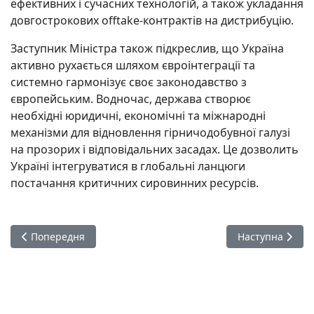
ефективних і сучасних технологій, а також укладання
довгострокових offtake-контрактів на дистрибуцію.
Заступник Міністра також підкреслив, що Україна
активно рухається шляхом євроінтеграції та
системно гармонізує своє законодавство з
європейським. Водночас, держава створює
необхідні юридичні, економічні та міжнародні
механізми для відновлення гірничодобувної галузі
на прозорих і відповідальних засадах. Це дозволить
Україні інтегруватися в глобальні ланцюги
постачання критичних сировинних ресурсів.
Попередня стаття: День міжнаціональної злагоди і культурн
Наступна статт
Попередня
Наступна