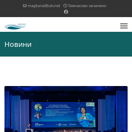
magkanal@ukr.net
Тимчасово зачинено
Новини