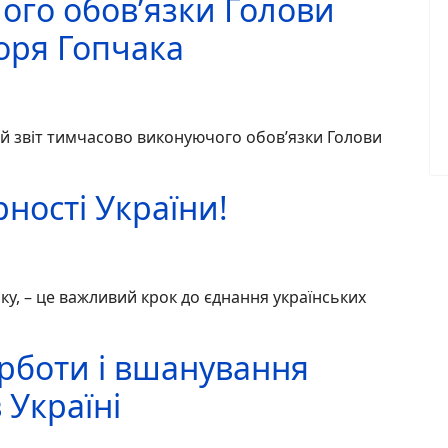
ого обов’язки Голови
оря Гопчака
ий звіт тимчасово виконуючого обов’язки Голови
рності України!
ку, – це важливий крок до єднання українських
орботи і вшанування
 Україні