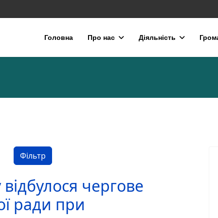
Головна
Про нас
Діяльність
Гром
ти
Фільтр
 відбулося чергове
ої ради при