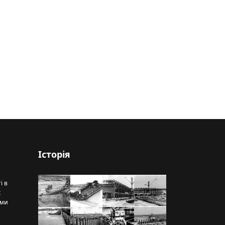
Історія
і в
х
рми