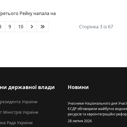
 Третього Рейху напала на
8
9
10
Сторінка 3 із 67
ни державної влади
Новини
Президента України
Учасники Національного дня Участ
ЄСДР обговорили майбутнє водни
т Міністрів України
ресурсів та євроінтеграційні рефо
28 липня 2026
на Рада України