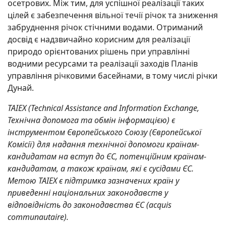
осетрових. Між тим, для успішної реалізації таких
цілей є забезпечення вільної течії річок та зниження
забруднення річок стічними водами. Отриманий
досвід є надзвичайно корисним для реалізації
природо орієнтованих рішень при управлінні
водними ресурсами та реалізації заходів Планів
управління річковими басейнами, в тому числі річки
Дунай.
TAIEX (Technical Assistance and Information Exchange,
Технічна допомога та обмін інформацією) є
інструментом Європейського Союзу (Європейської
Комісії) для надання технічної допомоги країнам-
кандидатам на вступ до ЄС, потенційним країнам-
кандидатам, а також країнам, які є сусідами ЄС.
Метою TAIEX є підтримка зазначених країн у
приведенні національних законодавств у
відповідність до законодавства ЄС (acquis
communautaire).