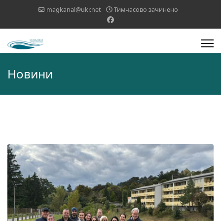
magkanal@ukr.net
Тимчасово зачинено
Новини