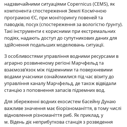
надзвичайними ситуаціями Copernicus (CEMS), як
компонента спостереження Землі Космічною
програмою ЄС, при моніторингу повеней та
паводків, посух (спостереження за вологістю ґрунту).
Такі інструменти є корисними при екстремальних
подіях, надають доступ до супутникових даних для
здійснення подальших моделювань ситуації.
З особливостями управління водними ресурсами в
аграрно розвиненому регіоні Марчфельд та
взаємозв’язок між підземними та поверхневими
водами учасники ознайомилися під час візиту до
управління каналу Марчфельд, де також відвідали
станцію з поповнення запасів підземних вод.
Для збереженні водних екосистем басейну Дунаю
важливе значення має біорізноманіття, в тому числі
відновлення різноманіття риб. Як приклад, у
м. Відень діє неприбуткова станція з розведення