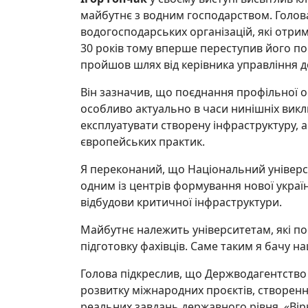
майбутнє з водним господарством. Голова
водогосподарських організацій, які отрим
30 років тому вперше переступив його пор
пройшов шлях від керівника управління 
Він зазначив, що поєднання профільної ос
особливо актуально в часи нинішніх викли
експлуатувати створену інфраструктуру,
європейських практик.
Я переконаний, що Національний універс
одним із центрів формування нової україн
відбудови критичної інфраструктури.
Майбутнє належить університетам, які по
підготовку фахівців. Саме таким я бачу наш
Голова підкреслив, що Держводагентство 
розвитку міжнародних проєктів, створенн
реальних завдань державного рівня. «Ві