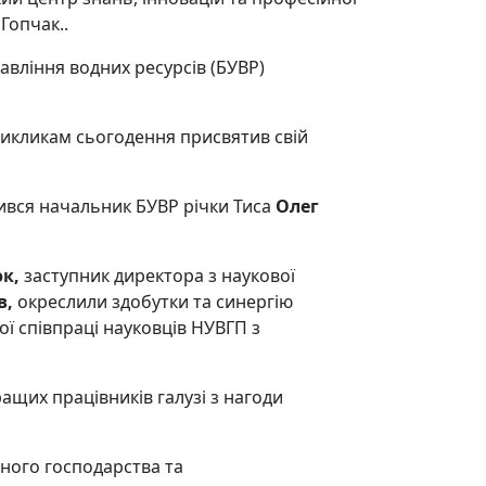
Гопчак..
авління водних ресурсів (БУВР)
икликам сьогодення присвятив свій
лився начальник БУВР річки Тиса
Олег
юк,
заступник директора з наукової
в,
окреслили здобутки та синергію
ої співпраці науковців НУВГП з
щих працівників галузі з нагоди
ного господарства та