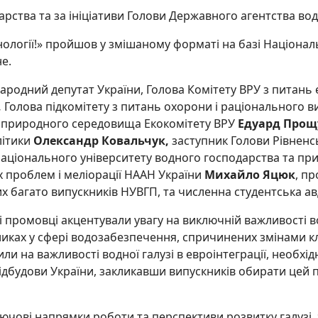
арства та за ініціативи Голови Державного агентства во
ехнології!» пройшов у змішаному форматі на базі Націона
е.
ародний депутат України, Голова Комітету ВРУ з питань е
,
Голова підкомітету з питань охорони і раціонального в
 природного середовища Екокомітету ВРУ
Едуард Прощ
літики
Олександр Ковальчук,
заступник
Голови Рівненс
аціонального університету водного господарства та п
х проблем і меліорації НААН України
Михайло Яцюк
, пр
их багато випускників НУВГП, та численна студентська а
ді промовці акцентували увагу на виключній важливості 
кликах у сфері водозабезпечення, спричинених змінами 
ли на важливості водної галузі в евроінтеграції, необхі
відбудови України, закликавши випускників обирати цей
ключові напрямки роботи та перспективи розвитку галузі,