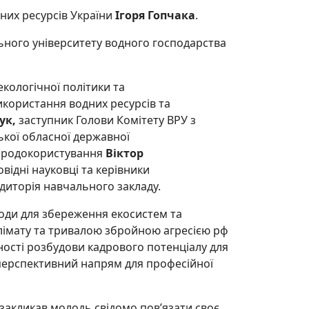
дних ресурсів України
Ігоря Гопчака
.
льного університету водного господарства
кологічної політики та
икористання водних ресурсів та
ук,
заступник Голови Комітету ВРУ з
ької обласної державної
риродокористування
Віктор
овідні науковці та керівники
вдиторія навчального закладу.
води для збереження екосистем та
клімату та тривалою збройною агресією рф
дності розбудови кадрового потенціалу для
 перспективний напрям для професійної
 закликав молодь свідомо пов’язати своє