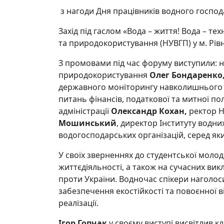
з нагоди Дня працівників водного господ
Захід під гаслом «Вода – життя! Вода – т
та природокористування (НУВГП) у м. Рівн
З промовами під час форуму виступили: н
природокористування
Олег Бондаренко
державного моніторингу навколишнього
питань фінансів, податкової та митної по
адміністрації
Олександр Кохан,
ректор Н
Мошинський
, директор Інституту водни
водогосподарських організацій, серед як
У своїх зверненнях до студентської моло
життєдіяльності, а також на сучасних ви
проти України. Водночас спікери наголоси
забезпечення екостійкості та повоєнної 
реалізації.
Ігор Гопчак
у своєму виступі висвітлив 