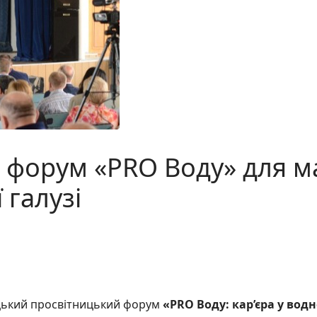
я форум «PRO Воду» для м
 галузі
цький просвітницький форум
«PRO Воду: кар’єра у вод