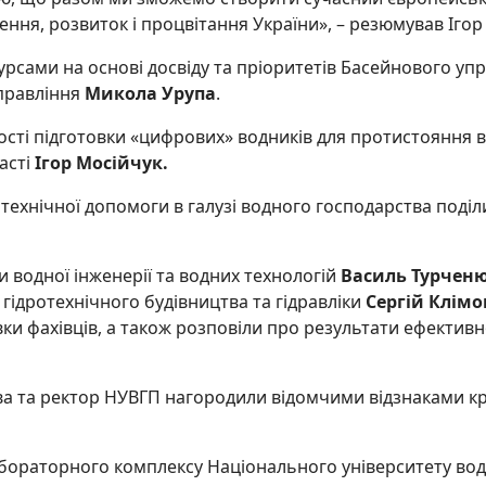
ння, розвиток і процвітання України», – резюмував Ігор 
рсами на основі досвіду та пріоритетів Басейнового упр
правління
Микола Урупа
.
ості підготовки
«цифрових» водників для протистояння в
асті
Ігор Мосійчук.
 технічної допомоги в галузі водного господарства поді
и водної інженерії та водних технологій
Василь Турчен
гідротехнічного будівництва та гідравліки
Сергій Клімо
ки фахівців, а також розповіли про результати ефективн
а та ректор НУВГП нагородили відомчими відзнаками кра
ораторного комплексу Національного університету вод