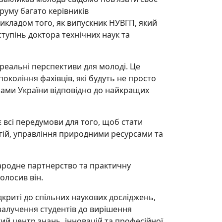
руму багато керівників
рикладом того, як випускник НУВГП, який
ступінь доктора технічних наук та
 реальні перспективи для молоді. Це
окоління фахівців, які будуть не просто
сами України відповідно до найкращих
всі передумови для того, щоб стати
логій, управління природними ресурсами та
народне партнерство та практичну
голосив він.
криті до спільних наукових досліджень,
залучення студентів до вирішення
й центр знань, інновацій та професійної