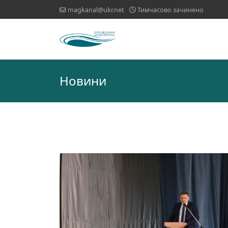
magkanal@ukr.net
Тимчасово зачинено
Новини