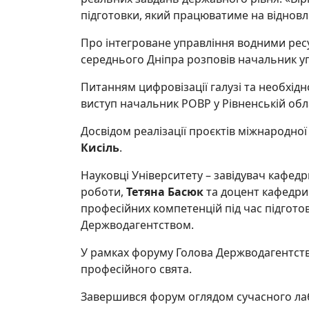
підготовки, який працюватиме на відновле
Про інтегроване управління водними ресу
середнього Дніпра розповів начальник у
Питанням цифровізації галузі та необхідн
виступ начальник РОВР у Рівненській обл
Досвідом реалізації проєктів міжнародної
Кисіль
.
Науковці Університету – завідувач кафедр
роботи,
Тетяна Басюк
та доцент кафедри 
професійних компетенцій під час підготов
Держводагентством.
У рамках форуму Голова Держводагентств
професійного свята.
Завершився форум оглядом сучасного лаб