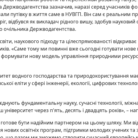
 Держводагентства зазначив, наразі серед учасників фо
али путівку в життя саме в НУВГП. Він сам є реальним п
іг, відбувся як викладач рідного вишу, здобув науковий 
до очільника Держводагентства.
віти, наукового підходу та цілеспрямованості відкриває
ків. «Саме тому ми повинні вже сьогодні готувати нове п
 а формувати нову модель управління природними ресур
итет водного господарства та природокористування має 
ської еліти у сфері інженерії, екології, цифрових техно
єднують фундаментальну науку, сучасні технології, між
 університет через п'ять, десять і двадцять років», – на
готове бути надійним партнером на цьому шляху. Ми від
я нових освітніх програм, підтримки молодих учених та 
рю, що разом ми зможемо створити сучасний європейськи