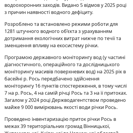
водоохоронних заходів. Видано 5 відмов у 2025 році
з причин наявності водного дефіциту.
Розроблено та встановлено режими роботи для
1281 штучного водного об’єкта з урахуванням
дотримання екологічних витрат нижче по течії та
зменшення впливу на екосистему річки.
Програмою державного моніторингу вод (у частині
діагностичного, операційного та дослідницького
моніторингу масивів поверхневих вод) на 2025 рік в
басейні р. Рось передбачено здійснення
моніторингу 16 пунктів спостереження, в тому числі
7 на р. Рось, 4 на самій річці Рось та 3 на її притоках.
Загалом у 2024 році Держводагентством проведено
майже 9 000 вимірювань якості води річки Рось.
Проведено інвентаризацію приток річки Рось в
межах 39 територіальних громад Вінницької,