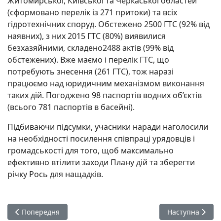
Житомирської, Київської та Черкаської областей
(сформовано перелік із 271 притоки) та всіх
гідротехнічних споруд. Обстежено 2500 ГТС (92% від
наявних), з них 2015 ГТС (80%) виявилися
безхазяйними, складено2488 актів (99% від
обстежених). Вже маємо і перелік ГТС, що
потребують знесення (261 ГТС), тож наразі
працюємо над юридичним механізмом виконання
таких дій. Погоджено 98 паспортів водних об’єктів
(всього 781 паспортів в басейні).
Підбиваючи підсумки, учасники наради наголосили
на необхідності посилення співпраці урядовців і
громадськості для того, щоб максимально
ефективно втілити заходи Плану дій та зберегти
річку Рось для нащадків.
Попередня стаття: Екологічна відповідальність – не просто 
Наступна статт
Попередня
Наступна