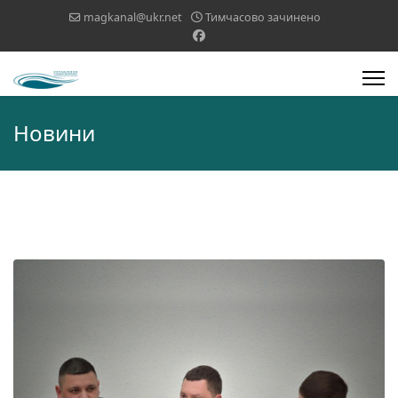
magkanal@ukr.net
Тимчасово зачинено
Новини