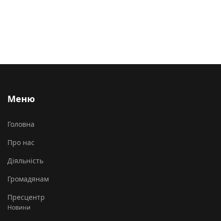
Меню
Головна
Про нас
Діяльність
Громадянам
Пресцентр
Новини