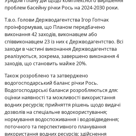
Урядом Плану дій щодо комплексного вирішення
проблем басейну річки Рось на 2024-2030 роки.
Т.в.о. Голови Держводагентства Ігор Гопчак
проінформував, що Планом передбачено
виконання 42 заходів, виконавцем або
співвиконавцем 23 із них є Держводагентство. Всі
заходи в частині виконання Держводагентства
реалізуються, зокрема, завершено виконання 4
заходів, що становить майже 20%.
Також розроблено та затверджено
водогосподарський баланс річки Рось.
Водогосподарські баланси розробляються для:
оцінки наявності та можливості використання
водних ресурсів; прийняття рішень щодо видачі
дозволів на спеціальне водокористування;
нормування водоспоживання і водовідведення;
поточного та перспективного планування
використання водних ресурсів; здійснення