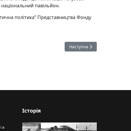
м національний павільйон.
етична політика” Представництва Фонду
Наступна стаття: Українська д
Наступна
Історія
і в