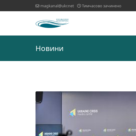
magkanal@ukr.net
Тимчасово зачинено
Новини