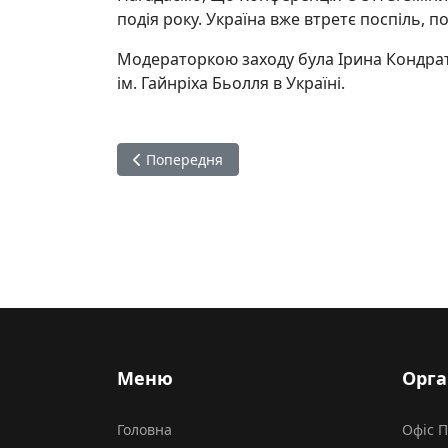
подія року. Україна вже втретє поспіль,
Модераторкою заходу була Ірина Кондрат
ім. Гайнріха Бьолля в Україні.
Попередня стаття: Україна та Фінляндія дом
Попередня
Меню
Орга
Головна
Офіс 