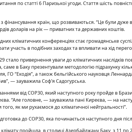
тання по статті 6 Паризької угоди. Стаття шість повніс
 з фінансування країн, що розвиваються. “Це були дуже 
ярдів доларів на рік — приватних та державних коштів.
них кліматичних конференціях стає громадянське суспіл
ати участь в подібних заходах та впливати на хід перег
9 стало привернення уваги до кліматичних наслідків пов
 саме в Баку презентували методологію підрахунку кільк
ля, ГО “Екодія”, а також бельгійського науковця Леннарда
бив”, — зауважила Соф’я Садогурська.
ваннями від СОР30, який наступного року пройде в Бразил
еєва. “Але головне, — зауважила пані Киреєва, — на нас
 того, як ми рухаємося до кліматичної нейтральності”.
підготовка до СОР30, яка починається наступного дня пі
клімату пройшла в столиці Азербайджану Баку з 11 по 2