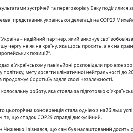
ультатами зустрічей та переговорів у Баку поділилися з
реєва, представник української делегації на COP29 Михай
“Україна – надійний партнер, який виконує свої зобов’яз
у чергу не як на країну, яка щось просить, а як на краї
вропейських позицій”.
ходах в Українському павільйоні розповідали про вже зр
у політику, мету досягти кліматичної нейтральності до 2
на продовжує боротьбу задля своєї незалежності.
 колосальну роботу, яка стояла за підготовкою Українсь
.
то цьогорічна конференція стала однією з найбільш успі
 те, що спадок СОР29 справді дискусійний.
н Чиженко і зізнався, що сам був налаштований досить ск