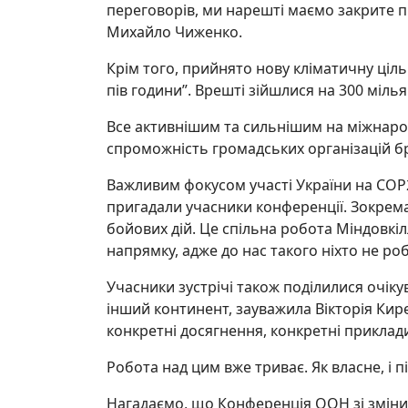
переговорів, ми нарешті маємо закрите пи
Михайло Чиженко.
Крім того, прийнято нову кліматичну ціль
пів години”. Врешті зійшлися на 300 міль
Все активнішим та сильнішим на міжнарод
спроможність громадських організацій бр
Важливим фокусом участі України на СОР2
пригадали учасники конференції. Зокрема,
бойових дій. Це спільна робота Міндовкіл
напрямку, адже до нас такого ніхто не ро
Учасники зустрічі також поділилися очіку
інший континент, зауважила Вікторія Кир
конкретні досягнення, конкретні приклади
Робота над цим вже триває. Як власне, і 
Нагадаємо, що Конференція ООН зі зміни 