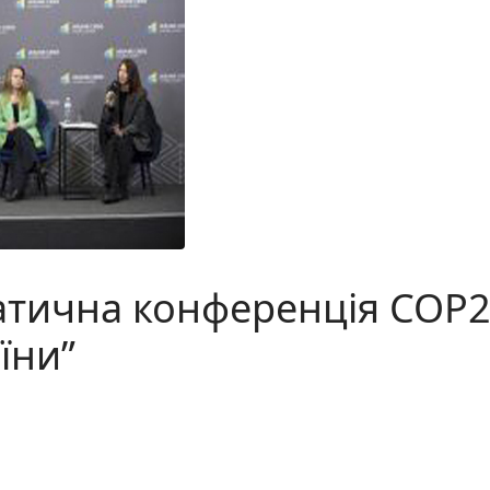
атична конференція COP2
їни”