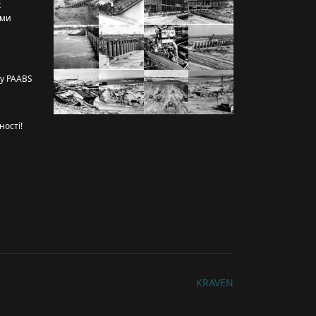
х
рми
ту PAABS
ності!
КRAVEN