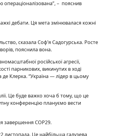
тю операціоналізована”, – пояснив
важкі дебати. Ця мета змінювалася кожні
ьство, сказала Соф’я Садогурська. Росте
оворів, пояснила вона.
номасштабної російської агресії,
ості парникових, викинутих в ході
 де Клерка. “Україна — лідер в цьому
ії. Це буде важко хоча б тому, що це
тупну конференцію плануємо вести
сля завершення СОР29.
2 листопада. Це найбільша галузева