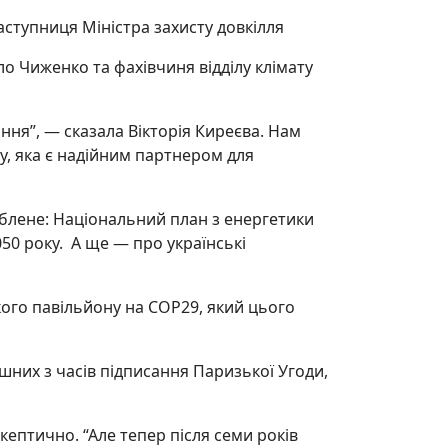
аступниця Міністра захисту довкілля
ло Чиженко та фахівчиня відділу клімату
ання”, — сказала Вікторія Киреєва. Нам
ну, яка є надійним партнером для
облене: Національний план з енергетики
050 року. А ще — про українські
кого павільйону на СОР29, який цього
шних з часів підписання Паризької Угоди,
ептично. “Але тепер після семи років