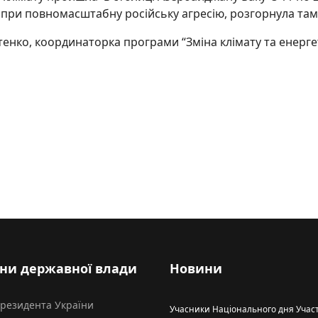
 попри повномасштабну російську агресію, розгорнула та
енко, координаторка програми “Зміна клімату та енерг
овилися про розвиток та розширення довкіллєвої співпраці
ни державної влади
Новини
Президента України
Учасники Національного дня Участ