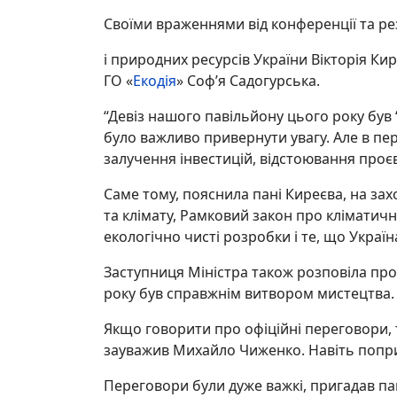
Своїми враженнями від конференції та рез
і природних ресурсів України Вікторія Ки
ГО «
Екодія
» Соф’я Садогурська.
“Девіз нашого павільйону цього року був 
було важливо привернути увагу. Але в перш
залучення інвестицій, відстоювання проє
Саме тому, пояснила пані Киреєва, на за
та клімату, Рамковий закон про кліматичн
екологічно чисті розробки і те, що Украї
Заступниця Міністра також розповіла про
року був справжнім витвором мистецтва
Якщо говорити про офіційні переговори, 
зауважив Михайло Чиженко. Навіть попри
Переговори були дуже важкі, пригадав па