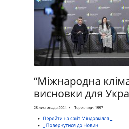
“Міжнародна клім
висновки для Укра
28 листопада 2024
Перегляди: 1997
Перейти на сайт Міндовкілля _
_ Повернутися до Новин