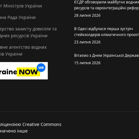
ЄСДР обговорили майбутнє водни
т Міністрів України
ресурсів та євроінтеграційні рефо
28 липня 2026
на Рада України
ерство захисту довкілля та
В Одесі відбулася перша зустріч
стейкхолдерів кліматичного проєк
них ресурсів України
23 липня 2026
вне агентство водних
ів України
Вітаємо з Днем Української Держав
15 липня 2026
 ліцензією Creative Commons
азначено інше