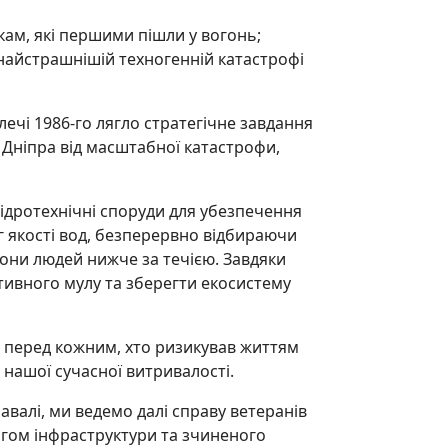
кам, які першими пішли у вогонь;
 найстрашнішій техногенній катастрофі
ечі 1986-го лягло стратегічне завдання
 Дніпра від масштабної катастрофи,
гідротехнічні споруди для убезпечення
нг якості вод, безперервно відбираючи
они людей нижче за течією. Завдяки
тивного мулу та зберегти екосистему
и перед кожним, хто ризикував життям
 нашої сучасної витривалості.
авалі, ми ведемо далі справу ветеранів
рогом інфраструктури та зчиненого