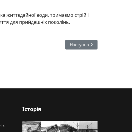
тка життєдайної води, тримаємо стрій і
життя для прийдешніх поколінь.
Наступна стаття: Делегація Д
Наступна
Історія
і в
х