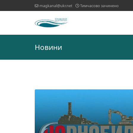
magkanal@ukr.net
Тимчасово зачинено
Новини