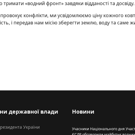
о тримати «водний фронт» завдяки відданості та досвіду.
ше провокує конфлікти, ми усвідомлюємо ціну кожного ков
ість, і передав нам місію зберегти землю, воду та саме 
тальне здоров’я
ни державної влади
Новини
Президента України
Учасники Національного дня Участ
ЄСДР обговорили майбутнє водни