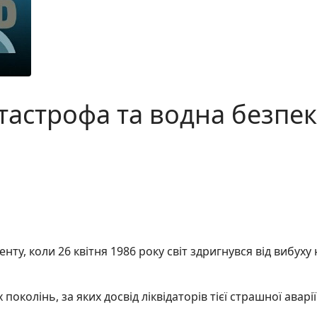
астрофа та водна безпека
нту, коли 26 квітня 1986 року світ здригнувся від вибух
поколінь, за яких досвід ліквідаторів тієї страшної авар