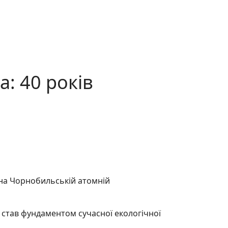
: 40 років
у на Чорнобильській атомній
ії став фундаментом сучасної екологічної