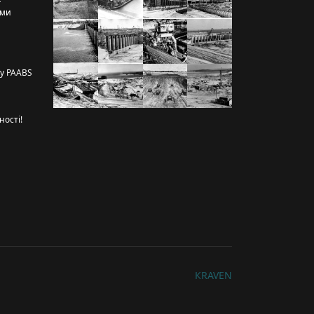
рми
ту PAABS
ності!
КRAVEN