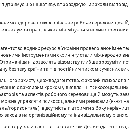
у підтримує цю ініціативу, впроваджуючи заходи відповід
ечимо здорове психосоціальне робоче середовище». Йде
алежних умов праці, в яких мінімізується вплив стресови
не агентство водних ресурсів України провело анонімне те
сновними інструментами скринінгу стали міжнародно виз
. Отримані дані дозволять відомству глибше зрозуміти п
дну безпеку країни та під постійним тиском сучасних вик
ільного захисту Держводагентства, фаховий психолог з п
ування є важливим кроком у виявленні психосоціальних 
факторів та аспектів робочого середовища й можуть завд
е можна управляти психосоціальними ризиками (як-от на
ль/горизонталь), відсутність підтримки з боку керівницт
 заходів на організаційному та індивідуальному рівнях.
простору залишається пріоритетом Держводагентства, 