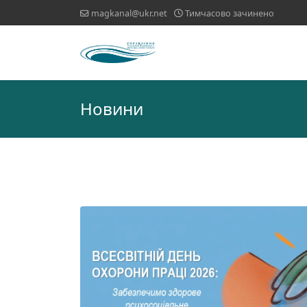
magkanal@ukr.net
Тимчасово зачинено
Новини