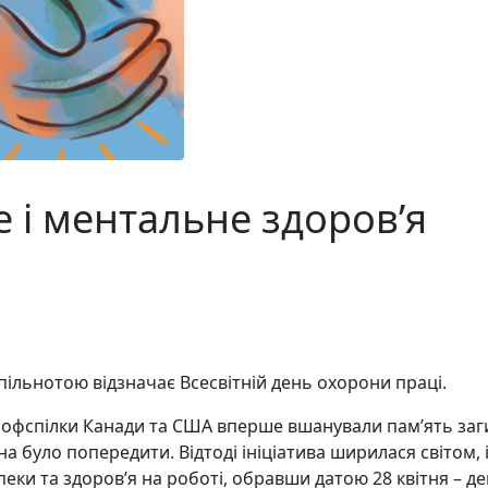
е і ментальне здоров’я
пільнотою відзначає Всесвітній день охорони праці.
профспілки Канади та США вперше вшанували пам’ять заг
 було попередити. Відтоді ініціатива ширилася світом, 
еки та здоров’я на роботі, обравши датою 28 квітня – д