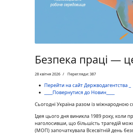
Безпека праці — ц
28 квітня 2026
Перегляди: 387
Перейти на сайт Держводагентства _
____Повернутися до Новин____
Сьогодні Україна разом із міжнародною с
Ідея цього дня виникла 1989 року, коли 
наголосивши, що більшість трагедій можна
(МОП) започаткувала Всесвітній день безп