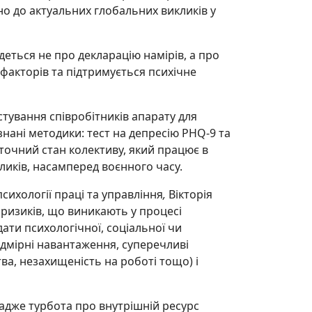
но до актуальних глобальних викликів у
ться не про декларацію намірів, а про
х факторів та підтримується психічне
стування співробітників апарату для
нані методики: тест на депресію PHQ-9 та
оточний стан колективу, який працює в
ликів, насамперед воєнного часу.
сихології праці та управління
,
Вікторія
ризиків, що виникають у процесі
ати психологічної, соціальної чи
дмірні навантаження, суперечливі
ва, незахищеність на роботі тощо) і
адже турбота про внутрішній ресурс