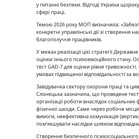
у питанні безпеки. Відтоді Україна щорок
сфері праці.
Темою 2026 року МОП визначила: «Забезп
конкретні управлінські дії зі створення н
благополуччя працівників.
У межах реалізації цієї стратегії Держав
оцінки їхнього психоемоційного стану. О
тест GAD-7 для оцінки рівня тривожності
умовах підвищеної відповідальності за во
Завідувачка сектору охорони праці та цив
Слонецька зазначила, що проведене тест
організації роботи внаслідок соціальних 
фізичної шкоди. Саме через робоче місц
вимоги, неефективна комунікація (вертика
пом’якшувати наслідки шляхом відповідних
Створення безпечного психосоціального 