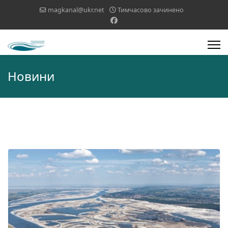
magkanal@ukr.net
Тимчасово зачинено
Новини