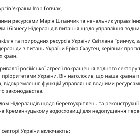
сів України Ігор Гопчак,
ими ресурсами Марія Шпанчик та начальник управління
и і бізнесу Нідерландів питання щодо управління водн
вкілля та природних ресурсів України Світлана Гринчук, з
ерланди з питань України Еріка Схаутен, керівник проєк
 країн.
тривалої російської агресії покращення водного сектору
ріоритетами України. Він наголосив, що наша країна п
а, відокремлення функцій управляння водними ресурсами
о законодавства.
дом Нідерландів щодо берегоукріплень та реконструкції 
 на Кременчуцькому водосховищі для недопущення переф
 секторі України включають: