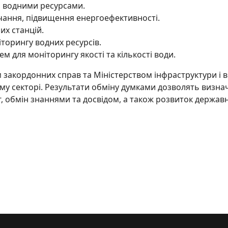
я водними ресурсами.
чання, підвищення енергоефективності.
их станцій.
торингу водних ресурсів.
 для моніторингу якості та кількості води.
 закордонних справ та Міністерством інфраструктури і 
му секторі. Результати обміну думками дозволять визна
, обмін знаннями та досвідом, а також розвиток державн
у ВРУ: шахтні води, питне водопостачання та наслідки руйнуван