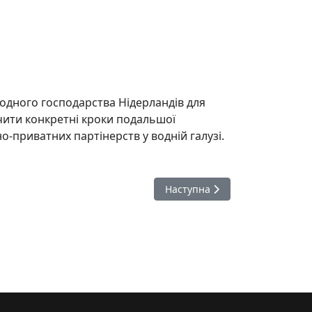
водного господарства Нідерландів для
чити конкретні кроки подальшої
о-приватних партінерств у водній галузі.
ня Каховської ГЕС
Наступна стаття: Україна та 
Наступна