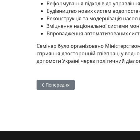
Реформування підходів до управлінн
Будівництво нових систем водопоста
Реконструкція та модернізація насосн
Зміцнення національної системи моні
Впровадження автоматизованих систем
Семінар було організовано Міністерством
сприяння двосторонній співпраці у водно
допомоги Україні через політичний діалог
Попередня стаття: Виїзне засідання Комітет
Попередня