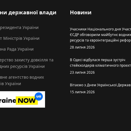
ни державної влади
Новини
Президента України
Учасники Національного дня Участ
ЄСДР обговорили майбутнє водни
т Міністрів України
ресурсів та євроінтеграційні рефо
28 липня 2026
на Рада України
ерство захисту довкілля та
В Одесі відбулася перша зустріч
стейкхолдерів кліматичного проєк
них ресурсів України
23 липня 2026
вне агентство водних
ів України
Вітаємо з Днем Української Держав
15 липня 2026