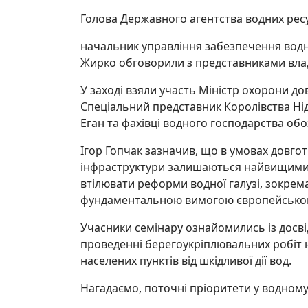
Голова Державного агентства водних ресур
начальник управління забезпечення водн
Жирко обговорили з представниками влад
У заході взяли участь Міністр охорони до
Спеціальний представник Королівства Нід
Еган та фахівці водного господарства обох
Ігор Гопчак зазначив, що в умовах довго
інфраструктури залишаються найвищими п
втілювати реформи водної галузі, зокрем
фундаментальною вимогою європейськог
Учасники семінару ознайомились із досві
проведенні берегоукріплювальних робіт
населених пунктів від шкідливої дії вод.
Нагадаємо, поточні пріоритети у водному