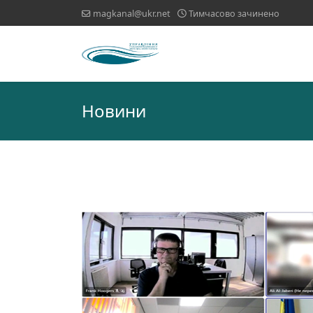
magkanal@ukr.net
Тимчасово зачинено
Новини