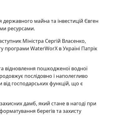
 державного майна та інвестицій Євген
ими ресурсами.
аступник Міністра Сергій Власенко,
ту програми WaterWorX в Україні Патрік
 та відновлення пошкодженої водної
родовжує послідовно і наполегливо
 від господарських функцій, що є
захисних дамб, який стане в нагоді при
орматування берегів та захисту