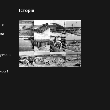
Історія
і в
х
рми
ту PAABS
ності!