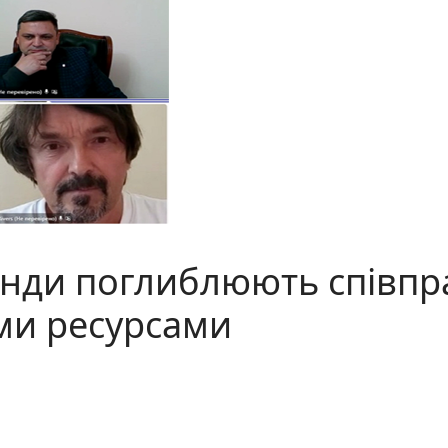
анди поглиблюють співпр
ми ресурсами