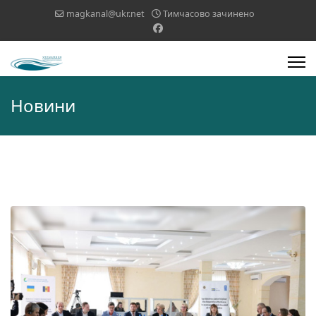
magkanal@ukr.net
Тимчасово зачинено
Новини