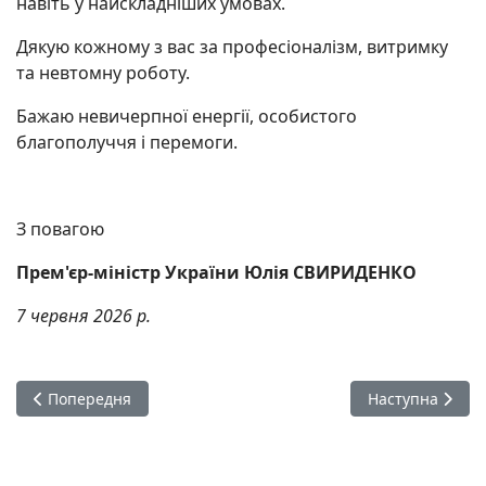
навіть у найскладніших умовах.
Дякую кожному з вас за професіоналізм, витримку
та невтомну роботу.
Бажаю невичерпної енергії, особистого
благополуччя і перемоги.
З повагою
Прем'єр-міністр України Юлія СВИРИДЕНКО
7 червня 2026 р.
Попередня стаття: Голова Держводагентства взяв участь у
Наступна статт
Попередня
Наступна