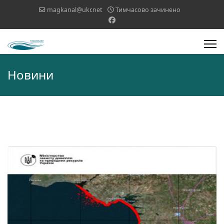
magkanal@ukr.net
Тимчасово зачинено
Новини