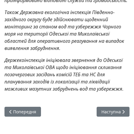
проінформовано відповідні служби та громадськість.
Також Державна екологічна інспекція Південно-
західного округу буде здійснювати щоденний
моніторинг за станом вод та узбережжя Чорного
моря на території Одеської та Миколаївської
областей для оперативного реагування на випадок
виявлення забруднення.
Держекоінспекція ініціювала звернення до Одеської
та Миколаївської ОВА щодо ініціювання скликання
позачергових засідань комісій ТЕБ та НС для
планування заходів із локалізації та ліквідації
можливих мазутних забруднень вод та узбережжя.
Попередня стаття: Критичні 1,5°C вже досягнуто? Темпи по
Наступна стаття
Попередня
Наступна