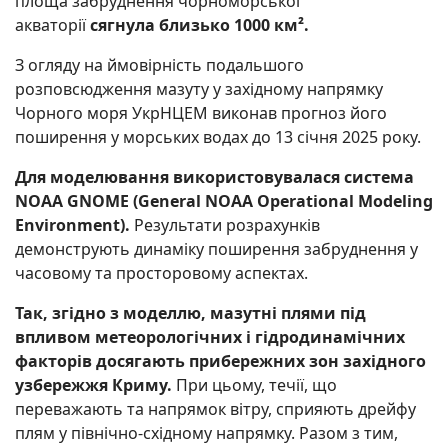
площа забруднення чорноморської
акваторії
сягнула близько 1000 км².
З огляду на ймовірність подальшого
розповсюдження мазуту у західному напрямку
Чорного моря УкрНЦЕМ виконав прогноз його
поширення у морських водах до 13 січня 2025 року.
Для моделювання використовувалася система
NOAA GNOME (General NOAA Operational Modeling
Environment).
Результати розрахунків
демонструють динаміку поширення забруднення у
часовому та просторовому аспектах.
Так, згідно з моделлю, мазутні плями під
впливом метеорологічних і гідродинамічних
факторів досягають прибережних зон західного
узбережжя Криму.
При цьому, течії, що
переважають та напрямок вітру, сприяють дрейфу
плям у північно-східному напрямку. Разом з тим,