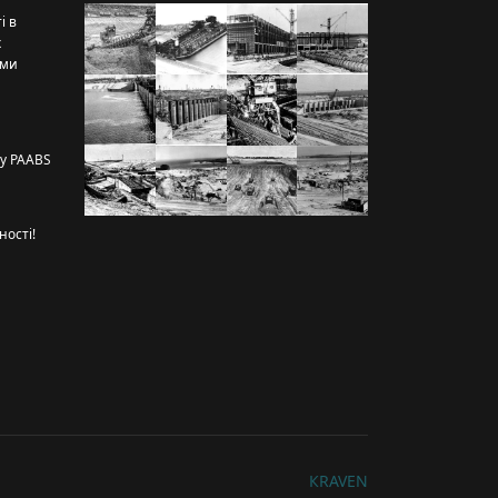
і в
х
рми
ту PAABS
ності!
КRAVEN