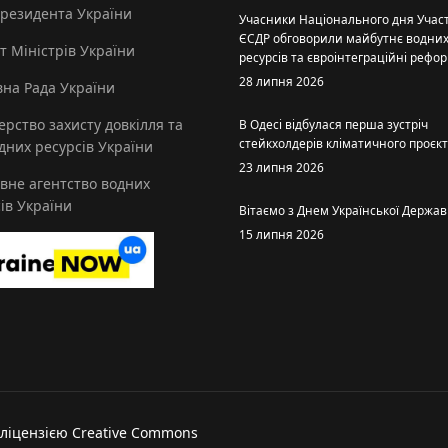
Президента України
Учасники Національного дня Участ
ЄСДР обговорили майбутнє водни
т Міністрів України
ресурсів та євроінтеграційні рефо
28 липня 2026
на Рада України
ерство захисту довкілля та
В Одесі відбулася перша зустріч
стейкхолдерів кліматичного проєк
них ресурсів України
23 липня 2026
вне агентство водних
ів України
Вітаємо з Днем Української Держав
15 липня 2026
 ліцензією Creative Commons