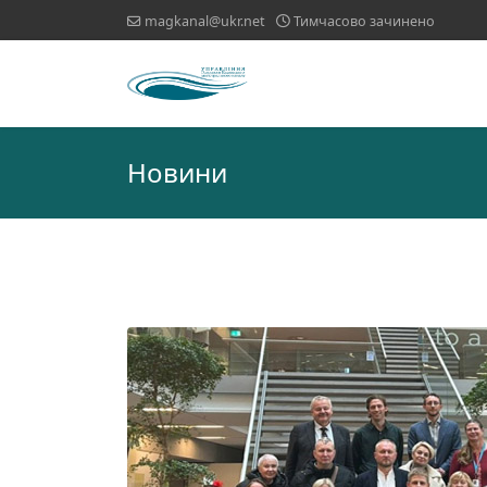
magkanal@ukr.net
Тимчасово зачинено
Новини