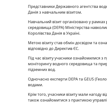
Представники Державного агентства водних
Данія з навчальним візитом.
Навчальний візит організовано у рамках 
середовища (DEPA) Міністерства навколиш
Королівства Данія в Україні.
Метою візиту став обмін досвідом та оз
відповідно до Директив ЄC.
Під час візиту учасники ознайомилися з
моніторингу водного середовища та прир
підземних вод.
Одночасно експерти DEPA та GEUS (Геологі
водами.
Крім того, учасники візиту мали нагоду в
також ознайомитися з практикою управлін