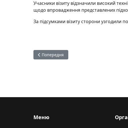
Учасники візиту відзначили високий техн
щодо впровадження представлених підход
За підсумками візиту сторони узгодили по
Попередня стаття: Україна взяла участь у 7-й
Попередня
Меню
Орга