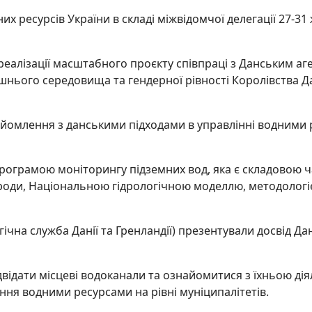
 ресурсів України в складі міжвідомчої делегації 27-31
реалізації масштабного проєкту співпраці з Данським 
нього середовища та гендерної рівності Королівства Да
найомлення з данськими підходами в управлінні водними
 програмою моніторингу підземних вод, яка є складовою
оди, Національною гідрологічною моделлю, методологією
чна служба Данії та Гренландії) презентували досвід Да
ідвідати місцеві водоканали та ознайомитися з їхньою ді
ня водними ресурсами на рівні муніципалітетів.