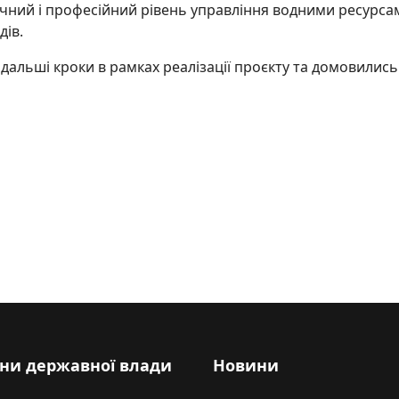
ічний і професійний рівень управління водними ресурсам
ів.
дальші кроки в рамках реалізації проєкту та домовились
 сесії Наради Сторін Протоколу про воду та здоров'я
ни державної влади
Новини