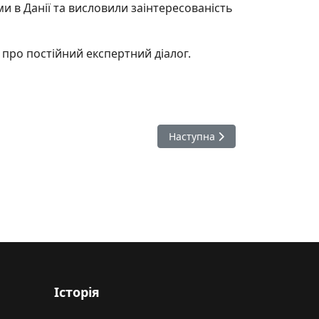
и в Данії та висловили заінтересованість
 про постійний експертний діалог.
Наступна стаття: Фахівці Де
Наступна
Історія