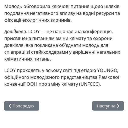
Молодь обговорила ключові питання щодо шляхів
подолання негативного впливу на водні ресурси та
фіксації екологічних злочинів.
Довідково.
LCOY — це національна конференція,
присвячена питанням зміни клімату та охорони
довкілля, яка покликана об'єднати молодь для
співпраці зі стейкхолдерами у вирішенні нагальних
кліматичних питань.
LCOY проходять у всьому світі під егідою YOUNGO,
офіційного молодіжного представництва Рамкової
конвенції ООН про зміну клімату (UNFCCC).
Попередня стаття: Понад €65 млрд збитків та майже 6,5 т
Наступна статт
Попередня
Наступна