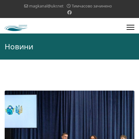
magkanal@ukr.net
Тимчасово зачинено
Новини